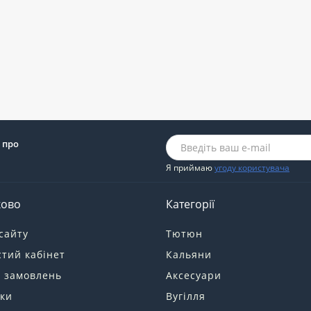
 про
Я приймаю
угоду користувача
ково
Категорії
сайту
Тютюн
тий кабінет
Кальяни
я замовлень
Аксесуари
ки
Вугілля