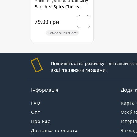
Чайна суміш для кальяну
Banshee Spicy Cherry
(Пряна Вишня) 50 грам
79.00 грн
Немає в наявності
Підпишіться на розсилку, і дізнавайтеся
акції та знижки першими!
Інформація
Додат
FAQ
Карта 
Опт
Особис
Про нас
Історі
Доставка та оплата
Заклад