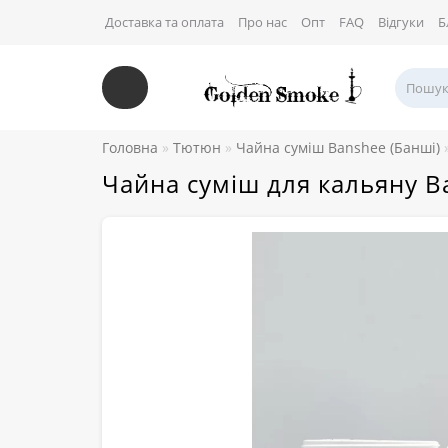
Доставка та оплата
Про нас
Опт
FAQ
Відгуки
Б
Головна
Тютюн
Чайна суміш Banshee (Банші)
Чайна суміш для кальяну B