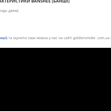
АКТЕРИСТИКИ BANSHEE (БАНШІ)
янда, джем)
нші)
та оцінити смак можна у нас на сайті goldensmoke .com.ua 