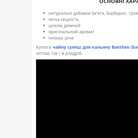
ОСНОВНІ ХАР
натуральні добавки (м'ята, барбарис, тро
легка міцність
цілком димний
оригінальний аромат
низька ціна
Купити
чайну суміш для кальяну Banshee (Ба
оптом, так і в роздріб.