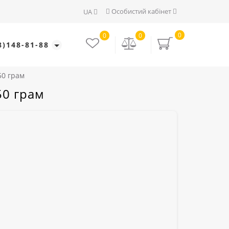
Особистий кабінет
UA
0
0
0
8)148-81-88
50 грам
50 грам