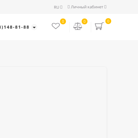
Личный кабинет
RU
0
0
0
8)148-81-88