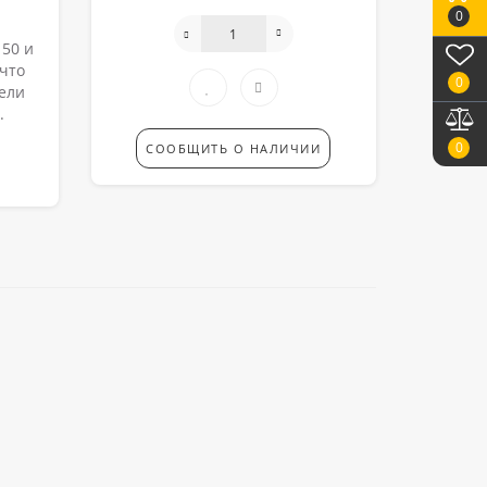
0
 50 и
 что
0
тели
.
0
СООБЩИТЬ О НАЛИЧИИ