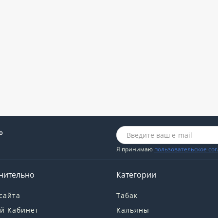
о
Я принимаю
пользовательское со
нительно
Категории
сайта
Табак
й Кабинет
Кальяны