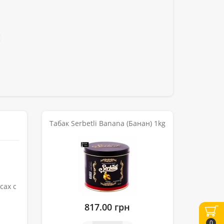
Табак Serbetli Banana (Банан) 1kg
сах с
817.00 грн
0