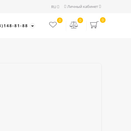
Личный кабинет
RU
0
0
0
8)148-81-88