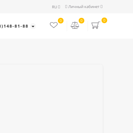
Личный кабинет
RU
0
0
0
8)148-81-88