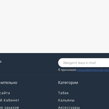
о
Я принимаю
пользовательское со
нительно
Категории
сайта
Табак
й Кабинет
Кальяны
я заказов
Аксессуары