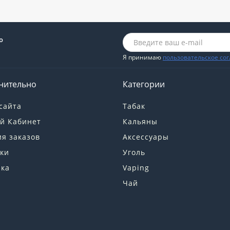
о
Я принимаю
пользовательское со
нительно
Категории
сайта
Табак
й Кабинет
Кальяны
я заказов
Аксессуары
ки
Уголь
лка
Vaping
Чай