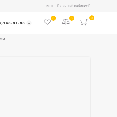
Личный кабинет
RU
0
0
0
8)148-81-88
амм