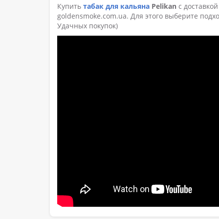
Купить
табак для кальяна
Pelikan
с доставкой
goldensmoke.com.ua. Для этого выберите подхо
Удачных покупок)