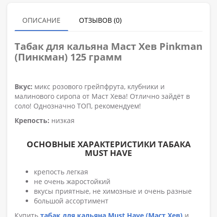
ОПИСАНИЕ
ОТЗЫВОВ (0)
Табак для кальяна
Маст Хев Pinkman
(Пинкман) 125 грамм
Вкус:
микс розового грейпфрута, клубники и
малинового сиропа от Маст Хева! Отлично зайдёт в
соло! Однозначно ТОП, рекомендуем!
Крепость:
низкая
ОСНОВНЫЕ ХАРАКТЕРИСТИКИ ТАБАКА
MUST HAVE
крепость легкая
не очень жаростойкий
вкусы приятные, не химозные и очень разные
большой ассортимент
Купить
табак для кальяна Must Have (Маст Хев)
и