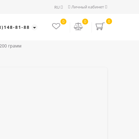
Личный кабинет
RU
0
0
0
8)148-81-88
 200 грамм