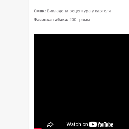
Смак:
Викладена рецептура у картеля
Фасовка табака:
200 грамм