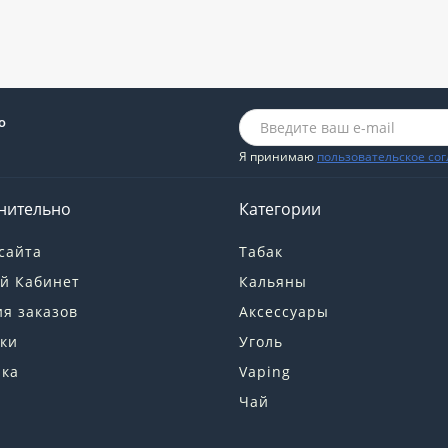
о
Я принимаю
пользовательское со
нительно
Категории
сайта
Табак
й Кабинет
Кальяны
я заказов
Аксессуары
ки
Уголь
лка
Vaping
Чай