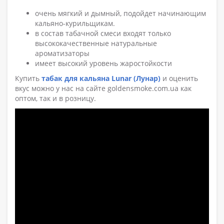
очень мягкий и дымный, подойдет начинающим
кальяно-курильщикам.
в состав табачной смеси входят только
высококачественные натуральные
ароматизаторы
имеет высокий уровень жаростойкости
Купить
табак для кальяна Lunar (Лунар)
и оценить
вкус можно у нас на сайте goldensmoke.com.ua как
оптом, так и в розницу.