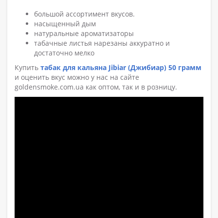
большой ассортимент вкусов.
насыщенный дым
натуральные ароматизаторы
табачные листья нарезаны аккуратно и
достаточно мелко
Купить
табак для кальяна Jibiar (Джибиар) 50 грамм
и оценить вкус можно у нас на сайте
goldensmoke.com.ua как оптом, так и в розницу.