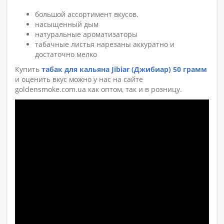
большой ассортимент вкусов.
насыщенный дым
натуральные ароматизаторы
табачные листья нарезаны аккуратно и
достаточно мелко
Купить
табак для кальяна Jibiar (Джибиар) 50 грамм
и оценить вкус можно у нас на сайте
goldensmoke.com.ua как оптом, так и в розницу.