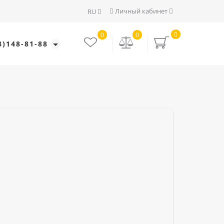
Личный кабинет
RU
0
0
0
8)148-81-88