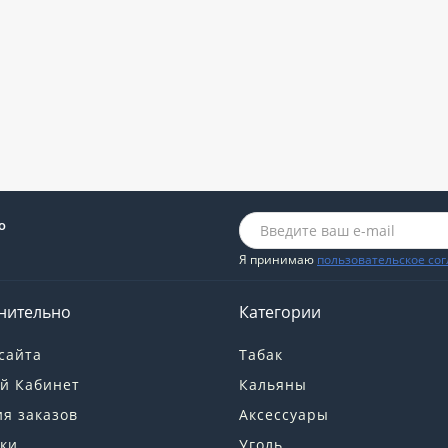
о
Я принимаю
пользовательское со
нительно
Категории
сайта
Табак
й Кабинет
Кальяны
я заказов
Аксессуары
ки
Уголь