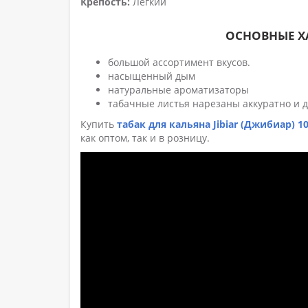
Крепость:
Легкий
ОСНОВНЫЕ ХА
большой ассортимент вкусов.
насыщенный дым
натуральные ароматизаторы
табачные листья нарезаны аккуратно и 
Купить
табак для кальяна Jibiar (Джибиар) 1
как оптом, так и в розницу.