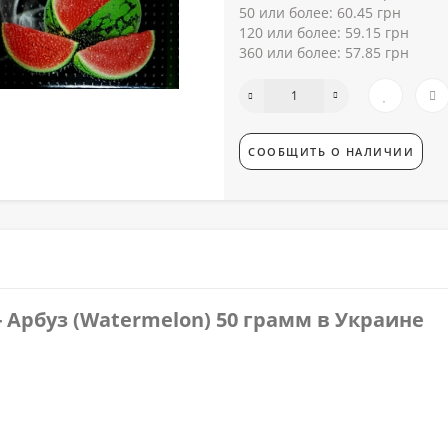
50 или более: 60.45 грн
120 или более: 59.15 грн
360 или более: 57.85 грн
СООБЩИТЬ О НАЛИЧИИ
-
Арбуз (Watermelon) 50 грамм
в Украине