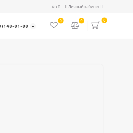
Личный кабинет
RU
0
0
0
8)148-81-88