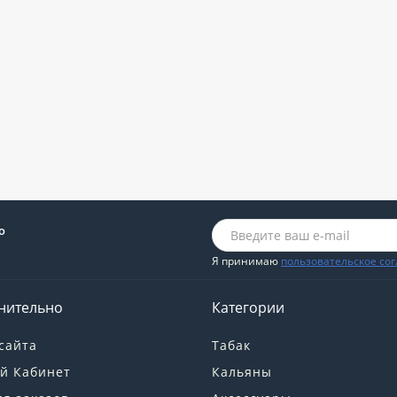
о
Я принимаю
пользовательское со
нительно
Категории
сайта
Табак
й Кабинет
Кальяны