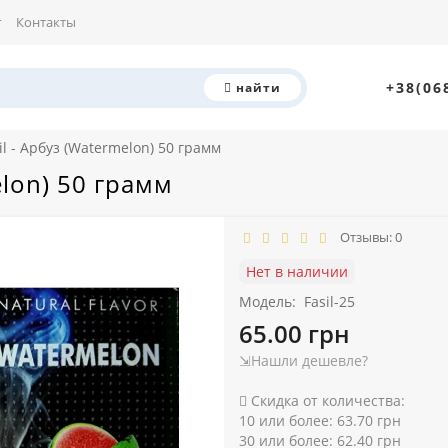
г
Контакты
+38(06
найти
il - Арбуз (Watermelon) 50 грамм
elon) 50 грамм
Отзывы: 0
Нет в наличии
Модель:
Fasil-25
65.00 грн
⇲Нашли дешевле?
Скидка от количества:
10 или более: 63.70 грн
30 или более: 62.40 грн