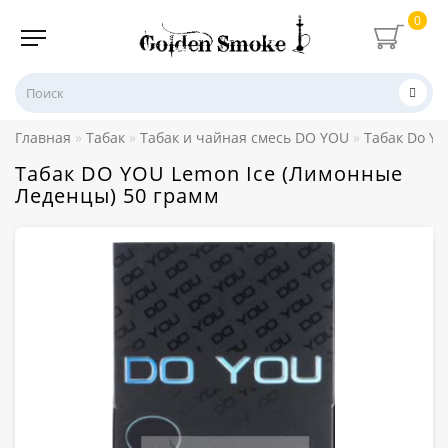
0
Главная
Табак
Табак и чайная смесь DO YOU
Табак Do Yo
Табак DO YOU Lemon Ice (Лимонные
Леденцы) 50 грамм