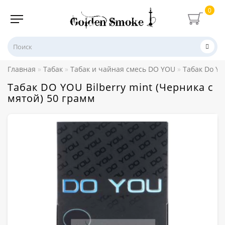
0
Главная
Табак
Табак и чайная смесь DO YOU
Табак Do Yo
Табак DO YOU Bilberry mint (Черника с
мятой) 50 грамм