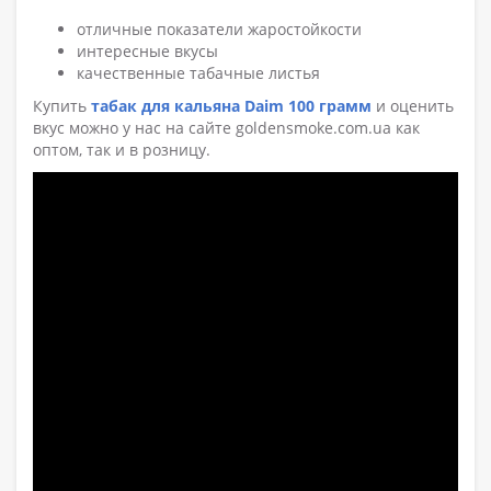
отличные показатели жаростойкости
интересные вкусы
качественные табачные листья
Купить
табак для кальяна Daim 100 грамм
и оценить
вкус можно у нас на сайте goldensmoke.com.ua как
оптом, так и в розницу.