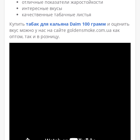
отличные показатели жаростойкости
интересные вкусы
качественные табачные листья
Купить
табак для кальяна Daim 100 грамм
и оценить
вкус можно у нас на сайте goldensmoke.com.ua как
оптом, так и в розницу.