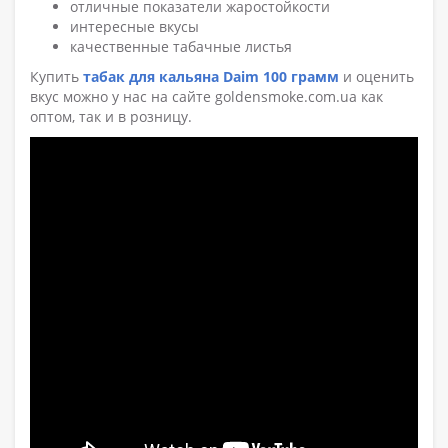
отличные показатели жаростойкости
интересные вкусы
качественные табачные листья
Купить
табак для кальяна Daim 100 грамм
и оценить
вкус можно у нас на сайте goldensmoke.com.ua как
оптом, так и в розницу.