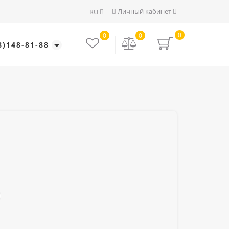
Личный кабинет
RU
0
0
0
8)148-81-88