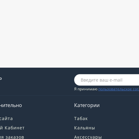
о
Я принимаю
пользовательское со
нительно
Категории
сайта
Табак
й Кабинет
Кальяны
я заказов
Аксессуары