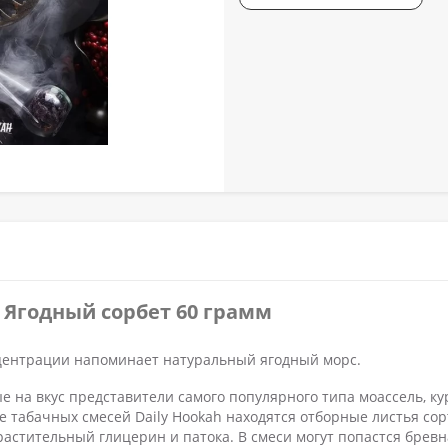
h Ягодный сорбет 60 грамм
центрации напоминает натуральный ягодный морс.
ые на вкус представители самого популярного типа моассель, ку
е табачных смесей Daily Hookah находятся отборные листья сор
 растительный глицерин и патока. В смеси могут попастся бревн