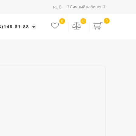
Личный кабинет
RU
0
0
0
8)148-81-88