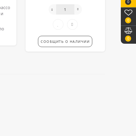
0
bacco
 и
0
по
0
СООБЩИТЬ О НАЛИЧИИ