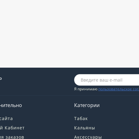
о
Я принимаю
пользовательское со
нительно
Категории
сайта
Табак
й Кабинет
Кальяны
я заказов
Аксессуары