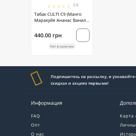
0
Табак CULTt C9 (Манго
Маракуйя Ананас Ваниль)
200 грамм
440.00 грн
Нет в наличии
Подпишитесь на рассылку, и узнавайте 
скидках и акциях первыми!
Информация
Допол
FAQ
Карта 
Опт
Личны
О нас
Истори