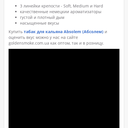
3 линейки крепости - Soft, Medium и Hard
качественные немецкии ароматизаторы
густой и плотный дым
насыщенные вкусы
Купить
табак для кальяна Absolem (Абсолем)
и
оценить вкус можно у нас на сайте
goldensmoke.com.ua как оптом, так и в розницу.