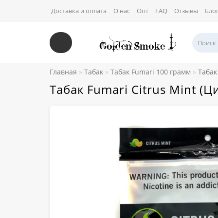
Доставка и оплата
О нас
Опт
FAQ
Отзывы
Бло
Главная
Табак
Табак Fumari 100 грамм
Табак
Табак Fumari Citrus Mint (Ц