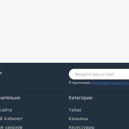
о
Я принимаю
пользовательское со
нительно
Категории
сайта
Табак
й Кабинет
Кальяны
я заказов
Аксессуары