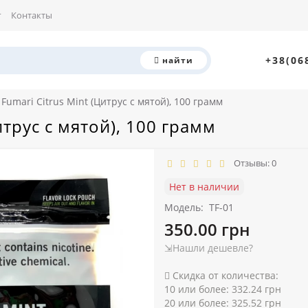
г
Контакты
+38(06
найти
 Fumari Citrus Mint (Цитрус с мятой), 100 грамм
итрус с мятой), 100 грамм
Отзывы: 0
Нет в наличии
Модель:
TF-01
350.00 грн
⇲Нашли дешевле?
Скидка от количества:
10 или более: 332.24 грн
20 или более: 325.52 грн