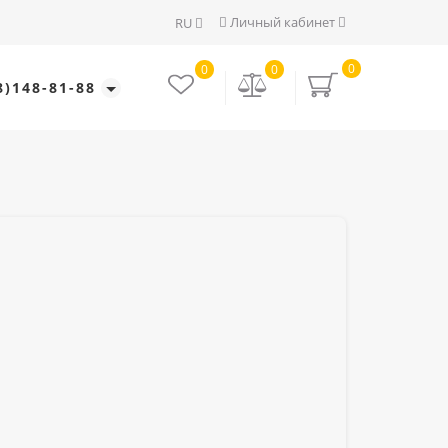
Личный кабинет
RU
0
0
0
8)148-81-88